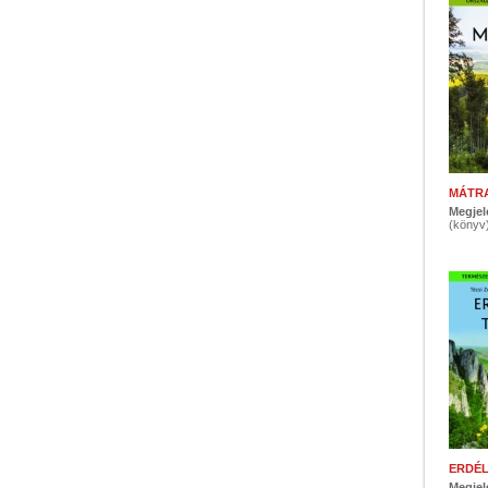
MÁTR
Megjel
(könyv
ERDÉL
Megjel