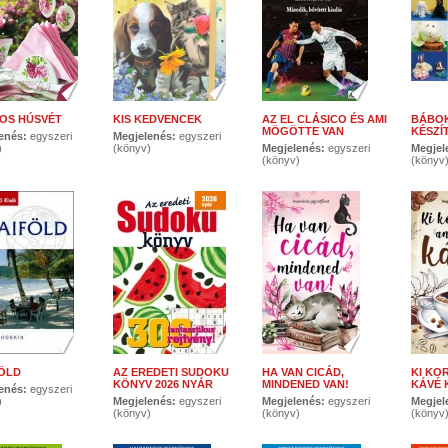
OS HÚSVÉT
KIS KEDVENCEK
AZ EL CLÁSICO ÉS AMI
BÁBOK
MÖGÖTTE VAN
KÉSZÍ
enés:
egyszeri
Megjelenés:
egyszeri
)
(könyv)
Megjelenés:
egyszeri
Megjel
(könyv)
(könyv
ÖLD
AZ EREDETI SUDOKU
HA VAN CICÁD,
KI KO
KÖNYV 2026 NYÁR
MINDENED VAN!
KÁVÉ 
enés:
egyszeri
)
Megjelenés:
egyszeri
Megjelenés:
egyszeri
Megjel
(könyv)
(könyv)
(könyv