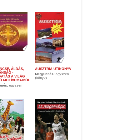
NCSE, ÁLDÁS,
AUSZTRIA ÚTIKÖNYV
ÁNSÁG -
Megjelenés:
egyszeri
ATÁS A VILÁG
(könyv)
TŐ MOTÍVUMAIBÓL
enés:
egyszeri
)