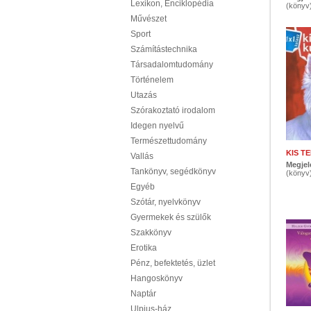
Lexikon, Enciklopédia
(könyv
Művészet
Sport
Számítástechnika
Társadalomtudomány
Történelem
Utazás
Szórakoztató irodalom
Idegen nyelvű
Természettudomány
KIS T
Vallás
Megjel
Tankönyv, segédkönyv
(könyv
Egyéb
Szótár, nyelvkönyv
Gyermekek és szülők
Szakkönyv
Erotika
Pénz, befektetés, üzlet
Hangoskönyv
Naptár
Ulpius-ház