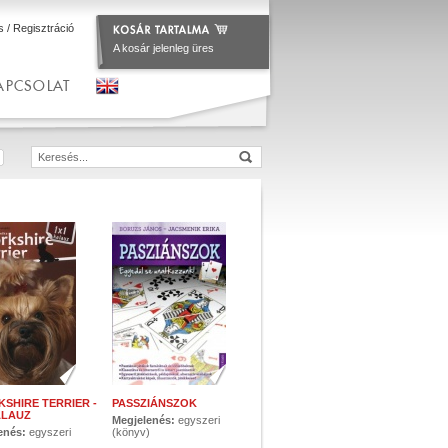
s
/
Regisztráció
A kosár jelenleg üres
APCSOLAT
KSHIRE TERRIER -
PASSZIÁNSZOK
ALAUZ
Megjelenés:
egyszeri
enés:
egyszeri
(könyv)
)