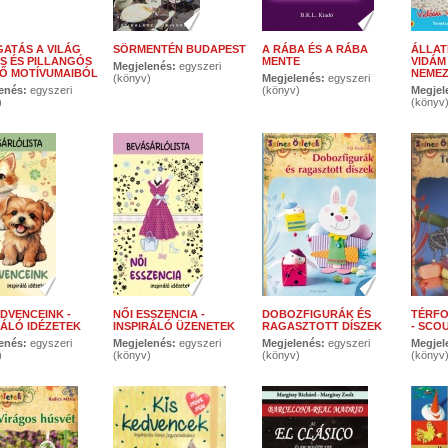
ATÁS A VILÁG
SÖRMENTÉN BUDAPEST
A RÁBA ÉS A RÁBA
ÁLLAT
S ÉS PILLANGÓS
MENTE
VIDÁM
Megjelenés:
egyszeri
TŐ MOTÍVUMAIBÓL
NEME
(könyv)
Megjelenés:
egyszeri
enés:
egyszeri
(könyv)
Megjel
)
(könyv
EDVENCEINK -
NŐI ESSZENCIA -
DOBOZFIGURÁK ÉS
TÉRFO
RÁLÓ IDÉZETEK
INSPIRÁLÓ ÜZENETEK
RAGASZTOTT DÍSZEK
- SCO
enés:
egyszeri
Megjelenés:
egyszeri
Megjelenés:
egyszeri
Megjel
)
(könyv)
(könyv)
(könyv