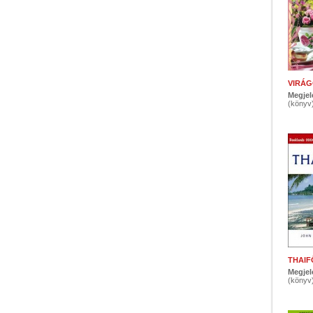
VIRÁG
Megjel
(könyv
THAIF
Megjel
(könyv