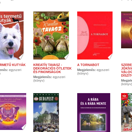
)
ERMETŰ KUTYÁK
KREATÍV TAVASZ -
A TORNABOT
SZERE
DEKORÁCIÓS ÖTLETEK
JÓKÍV
enés:
egyszeri
Megjelenés:
egyszeri
ÉS FINOMSÁGOK
VÁLOG
)
(könyv)
DÍSZÍ
Megjelenés:
egyszeri
(könyv)
Megjel
(könyv