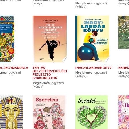
)
(könyv)
Megjelenés:
egyszeri
(könyv
(könyv)
LAGJEGYMANDALA
TÉR- ÉS
(NAGY)LABDÁSKÖNYV
EBNEK
HELYZETÉRZÉKELÉST
enés:
egyszeri
Megjelenés:
egyszeri
Megjel
FEJLESZTŐ
)
(könyv)
(könyv
GYAKORLATOK
Megjelenés:
egyszeri
(könyv)