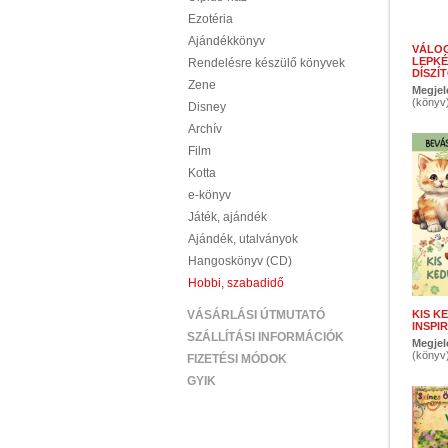
Ezotéria
Ajándékkönyv
VÁLOG
LEPKÉ
Rendelésre készülő könyvek
DÍSZÍ
Zene
Megjel
(könyv
Disney
Archív
Film
Kotta
e-könyv
Játék, ajándék
Ajándék, utalványok
Hangoskönyv (CD)
Hobbi, szabadidő
VÁSÁRLÁSI ÚTMUTATÓ
KIS K
INSPI
SZÁLLÍTÁSI INFORMÁCIÓK
Megjel
(könyv
FIZETÉSI MÓDOK
GYIK