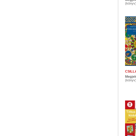
(könyv
CSIL
Megjel
(könyv