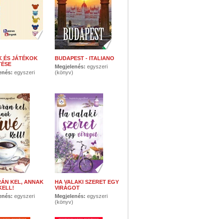
 ÉS JÁTÉKOK
BUDAPEST - ITALIANO
TÉSE
Megjelenés:
egyszeri
enés:
egyszeri
(könyv)
)
RÁN KEL, ANNAK
HA VALAKI SZERET EGY
KELL!
VIRÁGOT
enés:
egyszeri
Megjelenés:
egyszeri
)
(könyv)