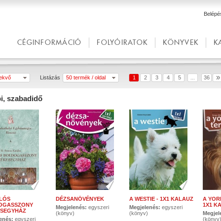
Belépé
CÉGINFORMÁCIÓ
FOLYÓIRATOK
KÖNYVEK
K
»
vekvő
Listázás
50 termék / oldal
1
2
3
4
5
36
...
i, szabadidő
LÓS
DÉZSANÖVÉNYEK
A WESTIE - 1X1 KALAUZ
A YOR
OGASSZONY
1X1 K
Megjelenés:
egyszeri
Megjelenés:
egyszeri
ESEGYHÁZ
(könyv)
(könyv)
Megjel
enés:
egyszeri
(könyv