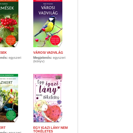
ÉSEK
VÁROSI VADVILÁG
enés:
egyszeri
Megjelenés:
egyszeri
)
(könyv)
ERT
EGY IGAZI LÁNY NEM
TÖKÉLETES
enés:
egyszeri