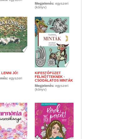
)
Megjelenés:
egyszeri
(könyv)
 LENNI JÓ!
KIFESTŐFÜZET
FELNŐTTEKNEK -
enés:
egyszeri
CSODÁLATOS MINTÁK
)
Megjelenés:
egyszeri
(könyv)