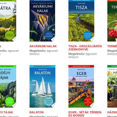
A
AKVÁRIUMI HALAK
TISZA - ORSZÁGJÁRÓK
TERM
ZSEBKÖNYVE
enés:
egyszeri
Megjelenés:
egyszeri
Megjel
)
(könyv)
Megjelenés:
egyszeri
(könyv
(könyv)
YI TÁJAK
BALATON
EGER - SÉTÁK TÉRBEN
HÁZIK
ÉS IDŐBEN
enés:
egyszeri
Megjelenés:
egyszeri
Megjel