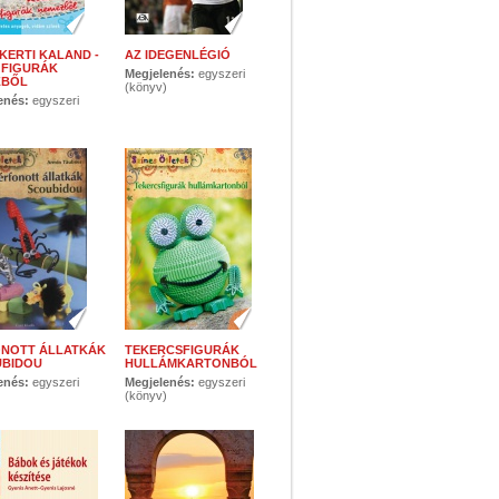
KERTI KALAND -
AZ IDEGENLÉGIÓ
 FIGURÁK
Megjelenés:
egyszeri
ZBŐL
(könyv)
enés:
egyszeri
)
NOTT ÁLLATKÁK
TEKERCSFIGURÁK
UBIDOU
HULLÁMKARTONBÓL
enés:
egyszeri
Megjelenés:
egyszeri
)
(könyv)