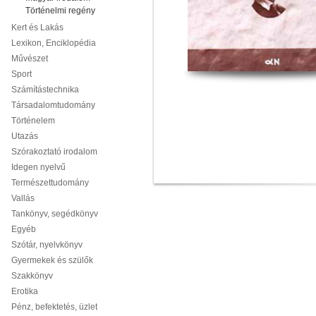
Történelmi regény
Kert és Lakás
Lexikon, Enciklopédia
Művészet
Sport
Számítástechnika
Társadalomtudomány
Történelem
Utazás
Szórakoztató irodalom
Idegen nyelvű
Természettudomány
Vallás
Tankönyv, segédkönyv
Egyéb
Szótár, nyelvkönyv
Gyermekek és szülők
Szakkönyv
Erotika
Pénz, befektetés, üzlet