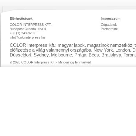
Elérhetőségek
Impresszum
COLOR INTERPRESS KFT.
Cégadatok
Budapest Óradna utca 4.
Partnereink
+36 (1) 243-9232
info@colorinterpress.hu
COLOR Interpress Kft.: magyar lapok, magazinok nemzetközi te
előfizetése a világ valamennyi országába. New York, London, D
Düsseldorf, Sydney, Melbourne, Prága, Bécs, Bratislava, Toront
© 2026 COLOR Interpress Kft. - Minden jog fenntartva!