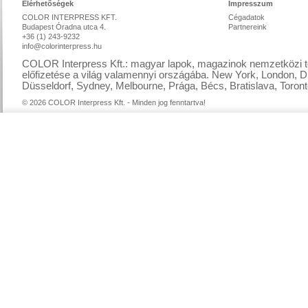
Elérhetőségek
Impresszum
COLOR INTERPRESS KFT.
Cégadatok
Budapest Óradna utca 4.
Partnereink
+36 (1) 243-9232
info@colorinterpress.hu
COLOR Interpress Kft.: magyar lapok, magazinok nemzetközi te
előfizetése a világ valamennyi országába. New York, London, D
Düsseldorf, Sydney, Melbourne, Prága, Bécs, Bratislava, Toront
© 2026 COLOR Interpress Kft. - Minden jog fenntartva!