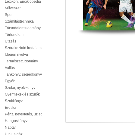
Lexikon, Enciklopédia
Művészet
Sport
Számítástechnika
Társadalomtudomány
Történelem
Utazás
Szórakoztató irodalom
Idegen nyelvű
Természettudomány
Vallás
Tankönyv, segédkönyv
Egyéb
Szótár, nyelvkönyv
Gyermekek és szülők
Szakkönyv
Erotika
Pénz, befektetés, üzlet
Hangoskönyv
Naptár
Ulpius-ház