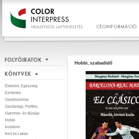
CÉGINFORMÁCIÓ
FOLYÓIRATOK
Hobbi, szabadidő
KÖNYVEK
Életmód, Egészség
Ezoterika
Gasztronómia
Gazdasági, Politika
Gyermek- és ifjúsági
Hobbi
Irodalom
Kert és Lakás