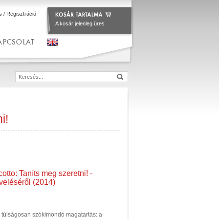
s
/
Regisztráció
A kosár jelenleg üres
APCSOLAT
i!
tto: Taníts meg szeretni! -
eléséről (2014)
 túlságosan szókimondó magatartás: a