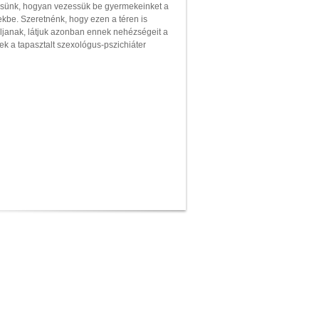
esünk, hogyan vezessük be gyermekeinket a
ekbe. Szeretnénk, hogy ezen a téren is
áljanak, látjuk azonban ennek nehézségeit a
ek a tapasztalt szexológus-pszichiáter