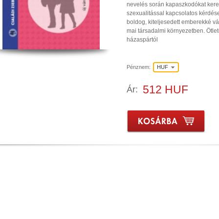
nevelés során kapaszkodókat ker
szexualitással kapcsolatos kérdés
boldog, kiteljesedett emberekké v
mai társadalmi környezetben. Ötlet
házaspártól
Pénznem:
HUF
512 HUF
Ár: