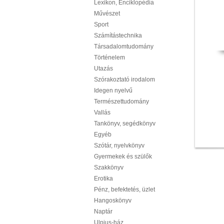
Lexikon, Enciklopédia
Művészet
Sport
Számítástechnika
Társadalomtudomány
Történelem
Utazás
Szórakoztató irodalom
Idegen nyelvű
Természettudomány
Vallás
Tankönyv, segédkönyv
Egyéb
Szótár, nyelvkönyv
Gyermekek és szülők
Szakkönyv
Erotika
Pénz, befektetés, üzlet
Hangoskönyv
Naptár
Ulpius-ház