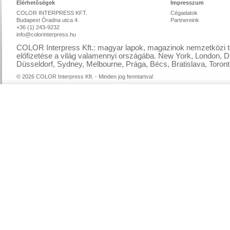
Elérhetőségek
Impresszum
COLOR INTERPRESS KFT.
Cégadatok
Budapest Óradna utca 4.
Partnereink
+36 (1) 243-9232
info@colorinterpress.hu
COLOR Interpress Kft.: magyar lapok, magazinok nemzetközi te
előfizetése a világ valamennyi országába. New York, London, D
Düsseldorf, Sydney, Melbourne, Prága, Bécs, Bratislava, Toront
© 2026 COLOR Interpress Kft. - Minden jog fenntartva!