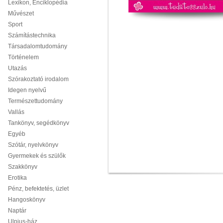
Lexikon, Enciklopédia
Művészet
Sport
Számítástechnika
Társadalomtudomány
Történelem
Utazás
Szórakoztató irodalom
Idegen nyelvű
Természettudomány
Vallás
Tankönyv, segédkönyv
Egyéb
Szótár, nyelvkönyv
Gyermekek és szülők
Szakkönyv
Erotika
Pénz, befektetés, üzlet
Hangoskönyv
Naptár
Ulpius-ház