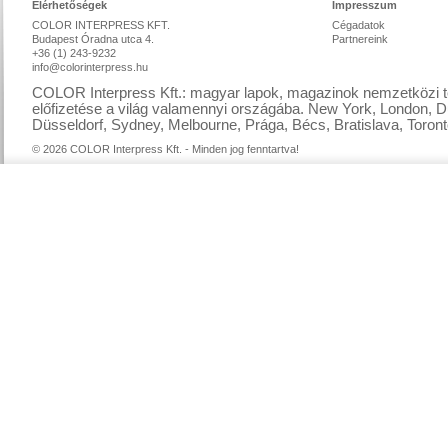
Elérhetőségek
Impresszum
COLOR INTERPRESS KFT.
Cégadatok
Budapest Óradna utca 4.
Partnereink
+36 (1) 243-9232
info@colorinterpress.hu
COLOR Interpress Kft.: magyar lapok, magazinok nemzetközi te
előfizetése a világ valamennyi országába. New York, London, D
Düsseldorf, Sydney, Melbourne, Prága, Bécs, Bratislava, Toront
© 2026 COLOR Interpress Kft. - Minden jog fenntartva!