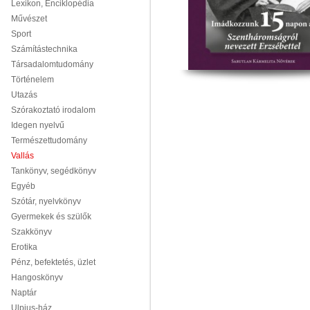
Lexikon, Enciklopédia
Művészet
Sport
Számítástechnika
Társadalomtudomány
Történelem
Utazás
Szórakoztató irodalom
Idegen nyelvű
Természettudomány
Vallás
Tankönyv, segédkönyv
Egyéb
Szótár, nyelvkönyv
Gyermekek és szülők
Szakkönyv
Erotika
Pénz, befektetés, üzlet
Hangoskönyv
Naptár
Ulpius-ház