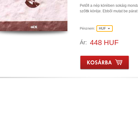
Petőfi a nép körében sokáig monda
szőttk köréje. Ebből mutat be párat
Pénznem:
HUF
448 HUF
Ár: