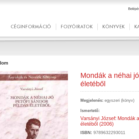
Belépé
CÉGINFORMÁCIÓ
FOLYÓIRATOK
KÖNYVEK
K
alom
Mondák a néhai jó
életéből
Megjelenés:
egyszeri (könyv)
Ismertető:
Varsányi József: Mondák a
életéből (2006)
ISBN:
9789632293011