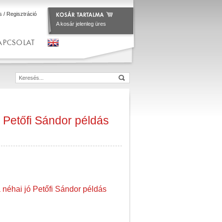
s
/
Regisztráció
A kosár jelenleg üres
APCSOLAT
 Petőfi Sándor példás
 néhai jó Petőfi Sándor példás