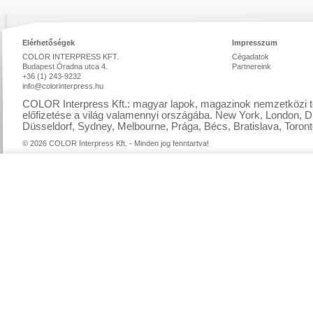
Elérhetőségek
Impresszum
COLOR INTERPRESS KFT.
Cégadatok
Budapest Óradna utca 4.
Partnereink
+36 (1) 243-9232
info@colorinterpress.hu
COLOR Interpress Kft.: magyar lapok, magazinok nemzetközi te
előfizetése a világ valamennyi országába. New York, London, D
Düsseldorf, Sydney, Melbourne, Prága, Bécs, Bratislava, Toront
© 2026 COLOR Interpress Kft. - Minden jog fenntartva!