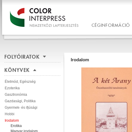
CÉGINFORMÁCIÓ
FOLYÓIRATOK
Irodalom
KÖNYVEK
Életmód, Egészség
Ezoterika
Gasztronómia
Gazdasági, Politika
Gyermek- és ifjúsági
Hobbi
Irodalom
Erotika
Magyar irodalom