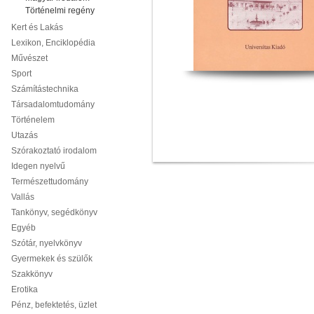
Történelmi regény
Kert és Lakás
Lexikon, Enciklopédia
Művészet
Sport
Számítástechnika
Társadalomtudomány
Történelem
Utazás
Szórakoztató irodalom
Idegen nyelvű
Természettudomány
Vallás
Tankönyv, segédkönyv
Egyéb
Szótár, nyelvkönyv
Gyermekek és szülők
Szakkönyv
Erotika
Pénz, befektetés, üzlet