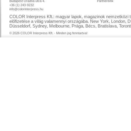
Budapest Óradna utca 4.
Partnereink
+36 (1) 243-9232
info@colorinterpress.hu
COLOR Interpress Kft.: magyar lapok, magazinok nemzetközi te
előfizetése a világ valamennyi országába. New York, London, D
Düsseldorf, Sydney, Melbourne, Prága, Bécs, Bratislava, Toront
© 2026 COLOR Interpress Kft. - Minden jog fenntartva!